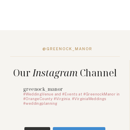
@GREENOCK_MANOR
Our
Instagram
Channel
greenock_manor
#WeddingVenue and #Events at #GreenockManor in
#OrangeCounty #Virginia. #VirginiaWeddings
#weddingplanning